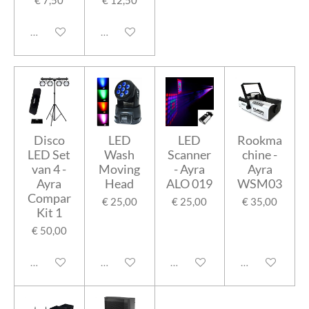
Uitgeschakeld
Uitgeschakeld
Disco
LED
LED
Rookma
LED Set
Wash
Scanner
chine -
van 4 -
Moving
- Ayra
Ayra
Ayra
Head
ALO 019
WSM03
Compar
€ 25,00
€ 25,00
€ 35,00
Kit 1
€ 50,00
Uitgeschakeld
Uitgeschakeld
Uitgeschakeld
Uitgeschakeld