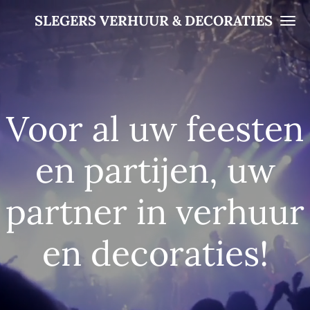
Ga
SLEGERS VERHUUR & DECORATIES
direct
naar
de
hoofdinhoud
Voor al uw feesten
en partijen, uw
partner in verhuur
en decoraties!