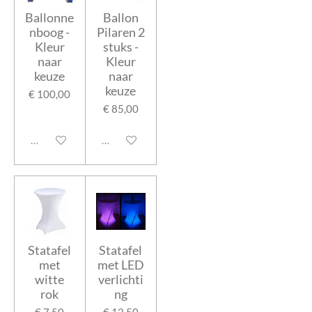
Ballonne
Ballon
nboog -
Pilaren 2
Kleur
stuks -
naar
Kleur
keuze
naar
keuze
€ 100,00
€ 85,00
Uitgeschakeld
Uitgeschakeld
Statafel
Statafel
met
met LED
witte
verlichti
rok
ng
€ 7,50
€ 12,50