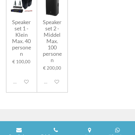
Speaker
Speaker
set 1 -
set 2 -
Klein
Middel
Max. 40
Max.
persone
100
n
persone
n
€ 100,00
€ 200,00
Uitgeschakeld
Uitgeschakeld
© 2024 Slegers Verhuur & Decoraties - E-Mail: info@slegers-
verhuur-decoraties.nl - KVK: 75522136 - BTW: