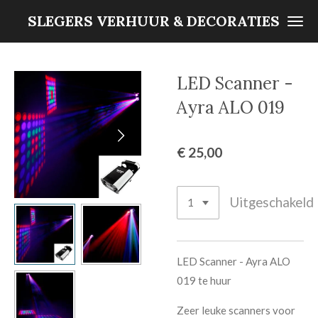
Ga
SLEGERS VERHUUR & DECORATIES
direct
naar
de
LED Scanner -
hoofdinhoud
Ayra ALO 019
€ 25,00
Uitgeschakeld
LED Scanner - Ayra ALO
019 te huur
Zeer leuke scanners voor