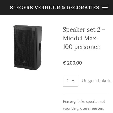
Ga
SLEGERS VERHUUR & DECORATIES
direct
naar
de
Speaker set 2 -
hoofdinhoud
Middel Max.
100 personen
€ 200,00
Uitgeschakeld
Een erg leuke speaker set
voor de grotere feesten,